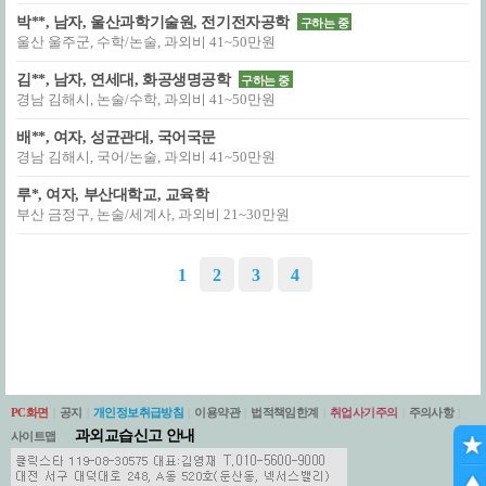
박**, 남자, 울산과학기술원, 전기전자공학
구하는 중
울산 울주군, 수학/논술, 과외비 41~50만원
김**, 남자, 연세대, 화공생명공학
구하는 중
경남 김해시, 논술/수학, 과외비 41~50만원
배**, 여자, 성균관대, 국어국문
경남 김해시, 국어/논술, 과외비 41~50만원
루*, 여자, 부산대학교, 교육학
부산 금정구, 논술/세계사, 과외비 21~30만원
1
2
3
4
PC화면
|
공지
|
개인정보취급방침
|
이용약관
|
법적책임한계
|
취업사기주의
|
주의사항
|
과외교습신고 안내
사이트맵