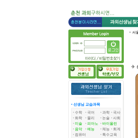
과외선생님
찾
서
• 선생님 교습과목
수학
국어
과학
국사
화학
물리
논술
사회
미술
피아노
바이올린
음악
예능
체능
회계
컴퓨터
특수교육