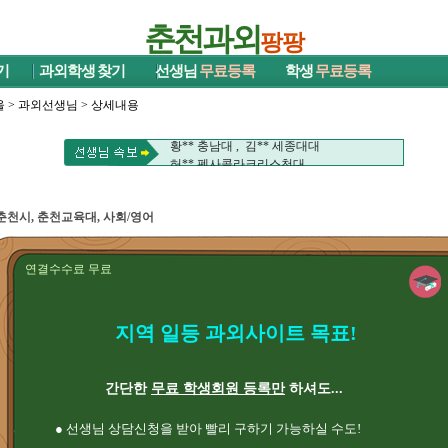
춘천과외
팡팡
기
과외학생
찾기
선생님
무료등록
학생
무료등록
울
>
과외선생님
> 상세내용
정** 연세대학교(원주)대 , 이** 강원대
황** 충남대 , 김** 세종대대
허** 펜사콜라크리스천대
정** 연세대학교(원주)대 , 이** 강원대
황** 충남대 , 김** 세종대대
허** 펜사콜라크리스천대
춘천시, 춘천교육대, 사회/영어
연결수수료 무료
지역 일등 과외사이트 목표!
간단한
무료 학생회원 등록만
하셔도...
● 선생님 상담신청을 받아 빨리 구하기 가능하실 수도!