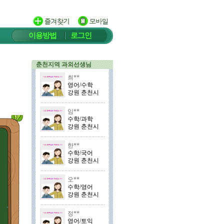
이용방법
로그인
춘천지역 과외선생님
최**
영어/수학
강원 춘천시
임**
수학/과학
강원 춘천시
한**
수학/국어
강원 춘천시
오**
수학/영어
강원 춘천시
정**
영어/토익