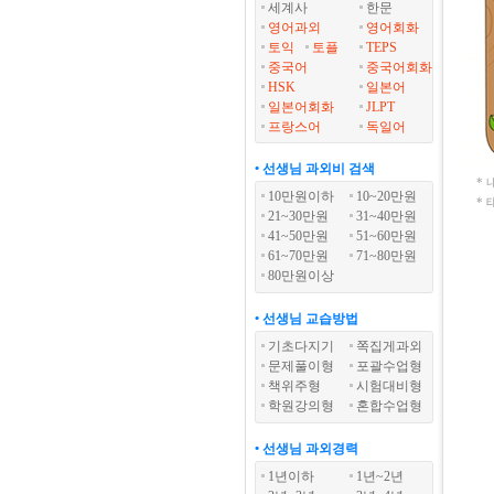
세계사
한문
영어과외
영어회화
토익
토플
TEPS
중국어
중국어회화
HSK
일본어
일본어회화
JLPT
프랑스어
독일어
• 선생님 과외비 검색
*
10만원이하
10~20만원
*
21~30만원
31~40만원
41~50만원
51~60만원
61~70만원
71~80만원
80만원이상
• 선생님 교습방법
기초다지기
쪽집게과외
문제풀이형
포괄수업형
책위주형
시험대비형
학원강의형
혼합수업형
• 선생님 과외경력
1년이하
1년~2년