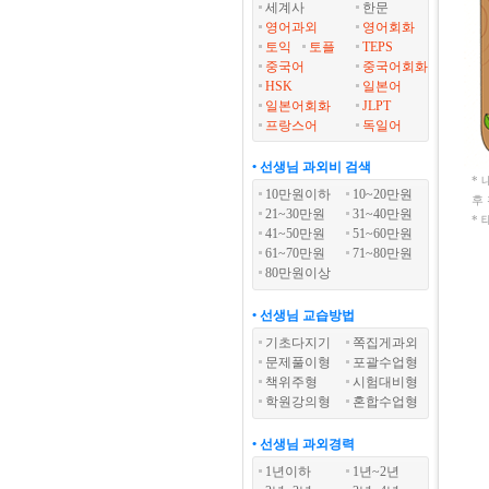
세계사
한문
영어과외
영어회화
토익
토플
TEPS
중국어
중국어회화
HSK
일본어
일본어회화
JLPT
프랑스어
독일어
• 선생님 과외비 검색
*
10만원이하
10~20만원
후
21~30만원
31~40만원
*
41~50만원
51~60만원
61~70만원
71~80만원
80만원이상
• 선생님 교습방법
기초다지기
쪽집게과외
문제풀이형
포괄수업형
책위주형
시험대비형
학원강의형
혼합수업형
• 선생님 과외경력
1년이하
1년~2년