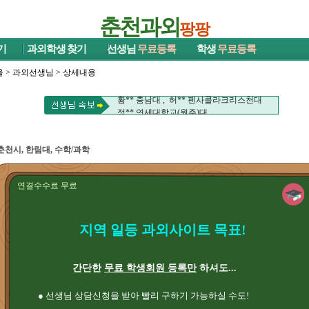
춘천과외
팡팡
기
과외학생
찾기
선생님
무료등록
학생
무료등록
울
>
과외선생님
> 상세내용
김** 세종대대 , 이** 강원대
황** 충남대 , 허** 펜사콜라크리스천대
정** 연세대학교(원주)대
김** 세종대대 , 이** 강원대
황** 충남대 , 허** 펜사콜라크리스천대
정** 연세대학교(원주)대
춘천시, 한림대, 수학/과학
연결수수료 무료
지역 일등 과외사이트 목표!
간단한
무료 학생회원 등록만
하셔도...
● 선생님 상담신청을 받아 빨리 구하기 가능하실 수도!