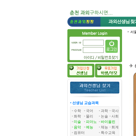
과외선생님
찾
서
• 선생님 교습과목
수학
국어
과학
국사
화학
물리
논술
사회
미술
피아노
바이올린
음악
예능
체능
회계
컴퓨터
특수교육