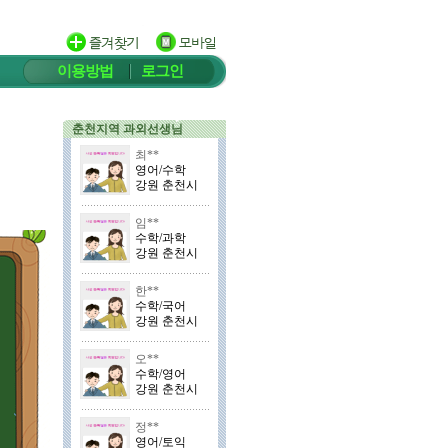
이용방법
로그인
춘천지역 과외선생님
최**
영어/수학
강원 춘천시
임**
수학/과학
강원 춘천시
한**
수학/국어
강원 춘천시
오**
수학/영어
강원 춘천시
정**
영어/토익