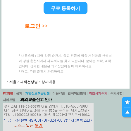
무료 등록하기
로그인 >>
* 내용요약 : 지역-강원 춘천시, 학교 전공이 약학 개인과외 선생님
이 강원 춘천시에서 과외제자를 찾고 있습니다. 분야는 수학, 과학
입니다. 상세한 내용은 과외상담하실 때 대화하세요.
* 태그: 추천 춘천시 과외싸이트
서울
>
과외선생님
> 상세내용
PC화면
|
공지
|
개인정보취급방침
|
이용약관
|
법적책임한계
|
취업사기주의
|
주의사항
|
과외교습신고 안내
사이트맵