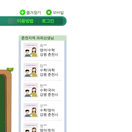
이용방법
로그인
춘천지역 과외선생님
최**
영어/수학
강원 춘천시
임**
수학/과학
강원 춘천시
한**
수학/국어
강원 춘천시
오**
수학/영어
강원 춘천시
정**
영어/토익