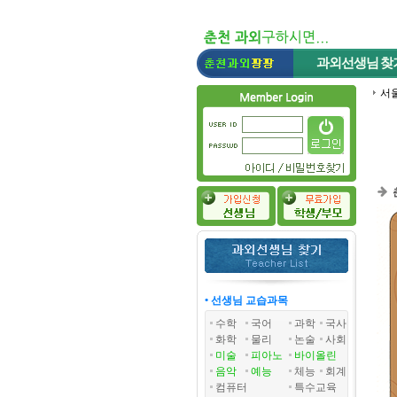
과외선생님
찾
서
• 선생님 교습과목
수학
국어
과학
국사
화학
물리
논술
사회
미술
피아노
바이올린
음악
예능
체능
회계
컴퓨터
특수교육