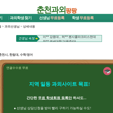
춘천과외
팡팡
기
과외학생
찾기
선생님
무료등록
학생
무료등록
울
>
과외선생님
> 상세내용
황** 충남대 , 김** 세종대대
이** 강원대 , 허** 펜사콜라크리스천대
정** 연세대학교(원주)대
황** 충남대 , 김** 세종대대
이** 강원대 , 허** 펜사콜라크리스천대
정** 연세대학교(원주)대
춘천시, 한림대, 수학/영어
연결수수료 무료
지역 일등 과외사이트 목표!
간단한
무료 학생회원 등록만
하셔도...
● 선생님 상담신청을 받아 빨리 구하기 가능하실 수도!