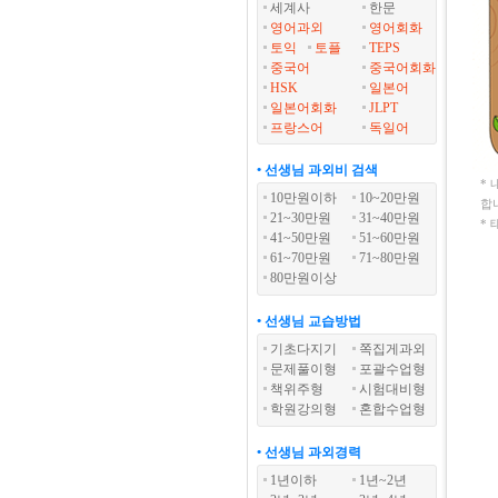
세계사
한문
영어과외
영어회화
토익
토플
TEPS
중국어
중국어회화
HSK
일본어
일본어회화
JLPT
프랑스어
독일어
• 선생님 과외비 검색
*
10만원이하
10~20만원
합
21~30만원
31~40만원
*
41~50만원
51~60만원
61~70만원
71~80만원
80만원이상
• 선생님 교습방법
기초다지기
쪽집게과외
문제풀이형
포괄수업형
책위주형
시험대비형
학원강의형
혼합수업형
• 선생님 과외경력
1년이하
1년~2년