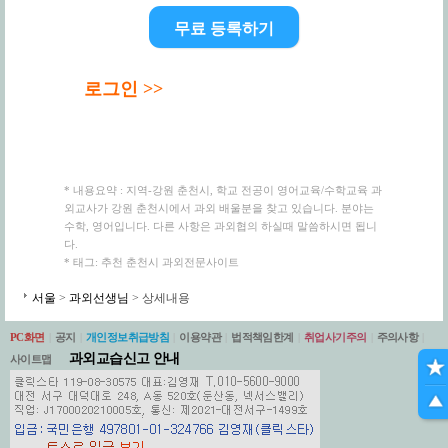
무료 등록하기
로그인 >>
* 내용요약 : 지역-강원 춘천시, 학교 전공이 영어교육/수학교육 과
외교사가 강원 춘천시에서 과외 배울분을 찾고 있습니다. 분야는
수학, 영어입니다. 다른 사항은 과외협의 하실때 말씀하시면 됩니
다.
* 태그: 추천 춘천시 과외전문사이트
서울
>
과외선생님
> 상세내용
PC화면
|
공지
|
개인정보취급방침
|
이용약관
|
법적책임한계
|
취업사기주의
|
주의사항
|
과외교습신고 안내
사이트맵