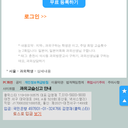
무료 등록하기
로그인 >>
* 내용요약 : 지역-, 과외구하는 학생은 이고, 주당 희망 교습횟수
는 2회입니다. 일본어, 일본어회화 과외선생님 구합니다.
* 태그: 춘천시 석사동 과외방문교사 구하기, 과외선생님을 구하는
데요, 과외상담하기
서울
>
과외학생
> 상세내용
PC화면
|
공지
|
개인정보취급방침
|
이용약관
|
법적책임한계
|
취업사기주의
|
주의사항
|
과외교습신고 안내
사이트맵