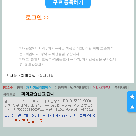
무료 등록하기
로그인 >>
* 내용요약 : 지역-, 과외구하는 학생은 이고, 주당 희망 교습횟수
는 2회입니다. 영어 과외선생님 구합니다.
* 태그: 춘천시 교동 과외방문교사 구하기, 과외선생님을 구하는데
요, 과외상담하기
서울
>
과외학생
> 상세내용
PC화면
|
공지
|
개인정보취급방침
|
이용약관
|
법적책임한계
|
취업사기주의
|
주의사항
|
과외교습신고 안내
사이트맵