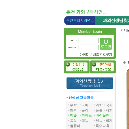
과외선생님
찾
서
• 선생님 교습과목
수학
국어
과학
국사
화학
물리
논술
사회
미술
피아노
바이올린
음악
예능
체능
회계
컴퓨터
특수교육