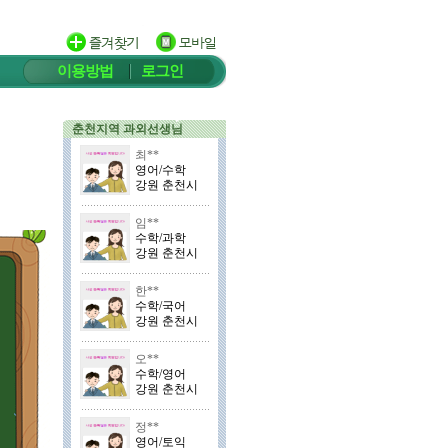
이용방법
로그인
춘천지역 과외선생님
최**
영어/수학
강원 춘천시
임**
수학/과학
강원 춘천시
한**
수학/국어
강원 춘천시
오**
수학/영어
강원 춘천시
정**
영어/토익