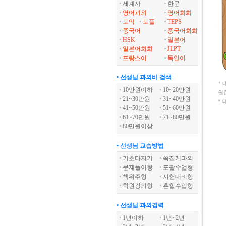
세계사
한문
영어과외
영어회화
토익
토플
TEPS
중국어
중국어회화
HSK
일본어
일본어회화
JLPT
프랑스어
독일어
• 선생님 과외비 검색
*
10만원이하
10~20만원
원
21~30만원
31~40만원
*
41~50만원
51~60만원
61~70만원
71~80만원
80만원이상
• 선생님 교습방법
기초다지기
쪽집게과외
문제풀이형
포괄수업형
책위주형
시험대비형
학원강의형
혼합수업형
• 선생님 과외경력
1년이하
1년~2년