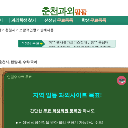
춘천과외
팡팡
기
과외학생
찾기
선생님
무료등록
학생
무료등록
울
>
춘천시
>
포괄적인형
> 상세내용
허** 펜사콜라크리스천대 , 황** 충남대
김** 세종대대 , 정** 연세대학교(원주)대
이** 강원대
허** 펜사콜라크리스천대 , 황** 충남대
춘천시, 한림대, 수학/국어
김** 세종대대 , 정** 연세대학교(원주)대
이** 강원대
연결수수료 무료
지역 일등 과외사이트 목표!
간단한
무료 학생회원 등록만
하셔도...
● 선생님 상담신청을 받아 빨리 구하기 가능하실 수도!