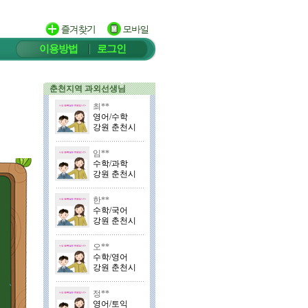
이용방법
로그인
춘천지역 과외선생님
최**
영어/수학
강원 춘천시
임**
수학/과학
강원 춘천시
한**
수학/국어
강원 춘천시
오**
수학/영어
강원 춘천시
정**
영어/토익