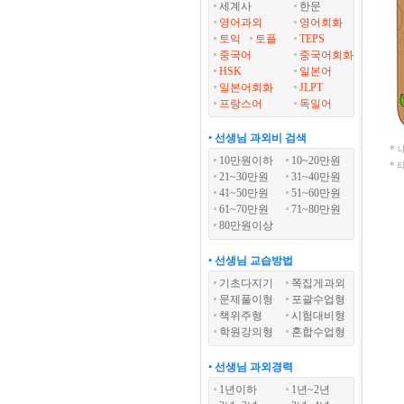
세계사
한문
영어과외
영어회화
토익
토플
TEPS
중국어
중국어회화
HSK
일본어
일본어회화
JLPT
프랑스어
독일어
• 선생님 과외비 검색
*
10만원이하
10~20만원
*
21~30만원
31~40만원
41~50만원
51~60만원
61~70만원
71~80만원
80만원이상
• 선생님 교습방법
기초다지기
쪽집게과외
문제풀이형
포괄수업형
책위주형
시험대비형
학원강의형
혼합수업형
• 선생님 과외경력
1년이하
1년~2년