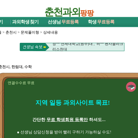
춘천과외
팡팡
기
과외학생
찾기
선생님
무료등록
학생
무료등록
울
>
춘천시
>
문제풀이형
> 상세내용
황** 충남대 , 김** 세종대대
정** 연세대학교(원주)대 , 허** 펜사콜라크
리스천대
이** 강원대
황** 충남대 , 김** 세종대대
정** 연세대학교(원주)대 , 허** 펜사콜라크
춘천시, 한림대, 수학
리스천대
이** 강원대
연결수수료 무료
지역 일등 과외사이트 목표!
간단한
무료 학생회원 등록만
하셔도...
● 선생님 상담신청을 받아 빨리 구하기 가능하실 수도!