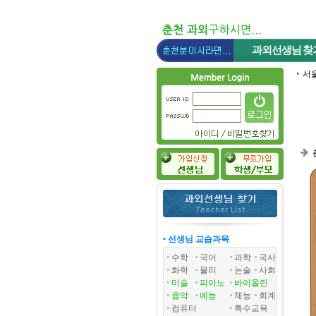
과외선생님
찾
서
• 선생님 교습과목
수학
국어
과학
국사
화학
물리
논술
사회
미술
피아노
바이올린
음악
예능
체능
회계
컴퓨터
특수교육